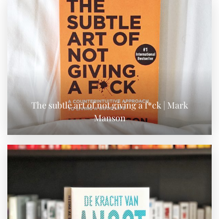
The subtle art of not giving a f*ck | Mark
Manson