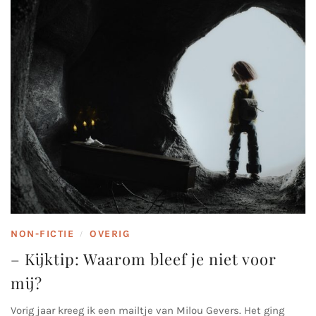
NON-FICTIE
OVERIG
/
– Kijktip: Waarom bleef je niet voor
mij?
Vorig jaar kreeg ik een mailtje van Milou Gevers. Het ging