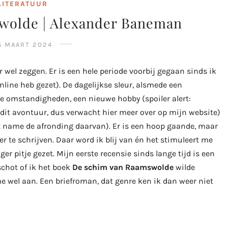
LITERATUUR
wolde | Alexander Baneman
5 MAART 2024
r wel zeggen. Er is een hele periode voorbij gegaan sinds ik
nline heb gezet). De dagelijkse sleur, alsmede een
e omstandigheden, een nieuwe hobby (spoiler alert:
n dit avontuur, dus verwacht hier meer over op mijn website)
t name de afronding daarvan). Er is een hoop gaande, maar
 te schrijven. Daar word ik blij van én het stimuleert me
ger pitje gezet. Mijn eerste recensie sinds lange tijd is een
rschot of ik het boek
De schim van Raamswolde
wilde
e wel aan. Een briefroman, dat genre ken ik dan weer niet